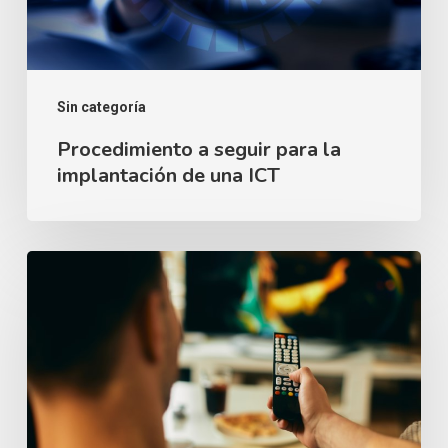
de
una
ICT
Sin categoría
Procedimiento a seguir para la
implantación de una ICT
¿Qué
necesito
para
hacer
una
instalación