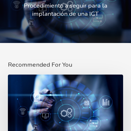
Procedimiento a seguir para la
implantación de una ICT
Recommended For You
Procedimiento
a
seguir
para
la
implantación