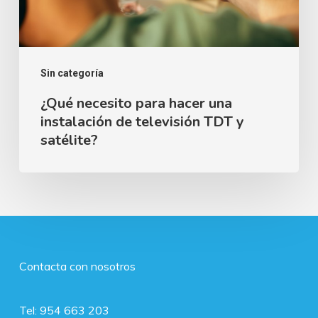
de
televisión
TDT
Sin categoría
y
satélite?
¿Qué necesito para hacer una
instalación de televisión TDT y
satélite?
Contacta con nosotros
Tel:
954 663 203